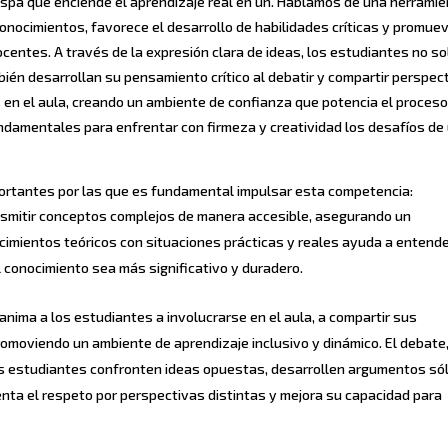
hispa que enciende el aprendizaje real en un. Hablamos de una herrami
onocimientos, favorece el desarrollo de habilidades críticas y promuev
centes. A través de la expresión clara de ideas, los estudiantes no so
ién desarrollan su pensamiento crítico al debatir y compartir perspec
 en el aula, creando un ambiente de confianza que potencia el proces
ndamentales para enfrentar con firmeza y creatividad los desafíos de
ortantes por las que es fundamental impulsar esta competencia:
ansmitir conceptos complejos de manera accesible, asegurando un
ocimientos teóricos con situaciones prácticas y reales ayuda a entende
l conocimiento sea más significativo y duradero.
 anima a los estudiantes a involucrarse en el aula, a compartir sus
omoviendo un ambiente de aprendizaje inclusivo y dinámico. El debate,
os estudiantes confronten ideas opuestas, desarrollen argumentos só
nta el respeto por perspectivas distintas y mejora su capacidad para