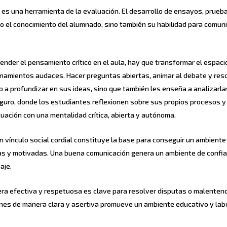
n es una herramienta de la evaluación. El desarrollo de ensayos, prueb
o el conocimiento del alumnado, sino también su habilidad para comun
render el pensamiento crítico en el aula, hay que transformar el espaci
onamientos audaces. Hacer preguntas abiertas, animar al debate y res
 a profundizar en sus ideas, sino que también les enseña a analizarla
eguro, donde los estudiantes reflexionen sobre sus propios procesos y
ituación con una mentalidad crítica, abierta y autónoma.
 un vínculo social cordial constituye la base para conseguir un ambiente
as y motivadas. Una buena comunicación genera un ambiente de confi
aje.
a efectiva y respetuosa es clave para resolver disputas o malenten
iones de manera clara y asertiva promueve un ambiente educativo y lab