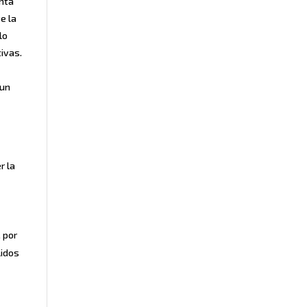
enta
e la
lo
tivas.
o
 un
r la
 por
lidos