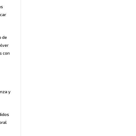
as
icar
o de
olver
s con
anza y
didos
oral