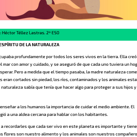
)
: Héctor Téllez Lastras. 2º ESO
 ESPÍRITU DE LA NATURALEZA
upaba profundamente por todos los seres vivos en la tierra. Ella creó
 del mar con amor y cuidado, y se aseguró de que cada uno tuviera un ho
sperar. Pero a medida que el tiempo pasaba, la madre naturaleza com
s eran cortados sin piedad, los ríos, contaminados y los animales est
 naturaleza sabía que tenía que hacer algo para proteger a sus hijos y
a enseñar a los humanos la importancia de cuidar el medio ambiente. El
rigió a una aldea cercana para hablar con los habitantes.
o a recordarles que cada ser vivo en este planeta es importante y tien
as flores son nuestro alimento y los animales son nuestros compañer