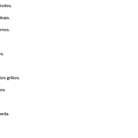
todos.
abajo,
rnos.
:
os.
os grillos.
os.
ueda.