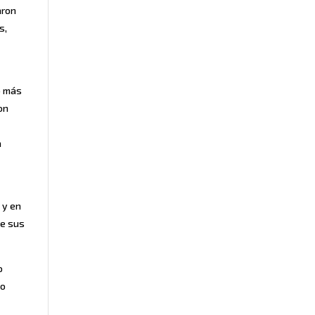
aron
s,
o más
on
a
 y en
ue sus
o
lo