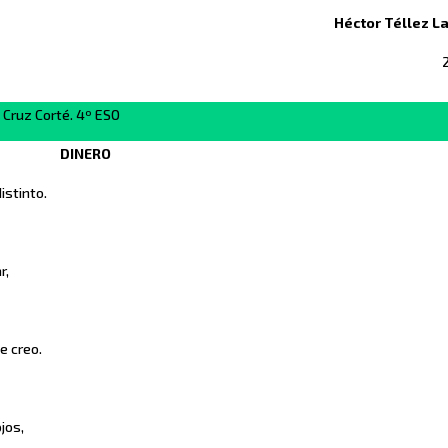
Héctor Téllez L
 Cruz Corté. 4º ESO
DINERO
istinto.
r,
e creo.
jos,