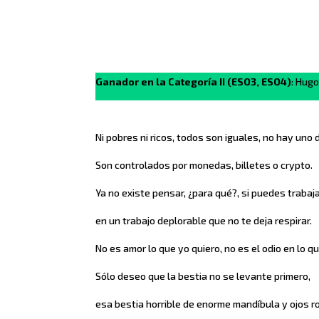
Ganador en la Categoría II (ESO3, ESO4)
: Hugo
Ni pobres ni ricos, todos son iguales, no hay uno d
Son controlados por monedas, billetes o crypto.
Ya no existe pensar, ¿para qué?, si puedes trabaja
en un trabajo deplorable que no te deja respirar.
No es amor lo que yo quiero, no es el odio en lo qu
Sólo deseo que la bestia no se levante primero,
esa bestia horrible de enorme mandíbula y ojos ro