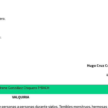
ero.
.
Hugo Cruz C
 Irene González Chiquero 1ºBACH
VALQUIRIA
 de personas a personas durante siglos. Temibles monstruos, hermosa