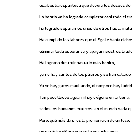
esa bestia espantosa que devora los deseos de 
La bestia ya ha logrado completar casi todo el tr
ha logrado separarnos unos de otros hasta mata
Ha cumplido los labores que el Ego le había dicho
eliminar toda esperanza y apagar nuestros latid
Ha logrado destruir hasta lo más bonito,
ya no hay cantos de los pájaros y se han callado l
Ya no hay gatos maullando, ni tampoco hay ladrid
Tampoco llueve agua, ni hay oxígeno en la tierra,
todos los humanos muertos, en el mundo nada q
Pero, qué más da si es la premonición de un loco,
un patético niñato que se le escucha poco,