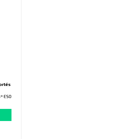
ortés
4º ESO
s