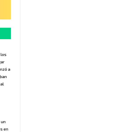
 los
gar
enzó a
aban
 al
e un
os en